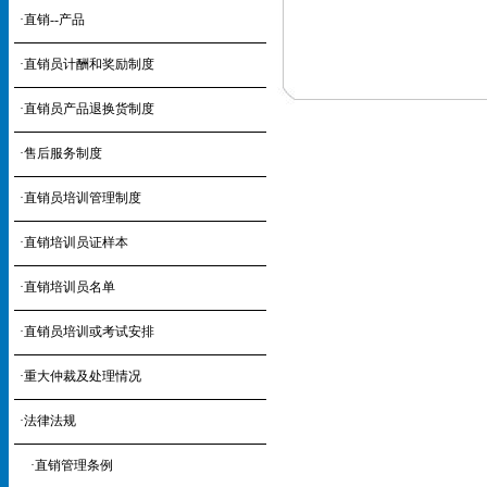
·
直销--产品
·
直销员计酬和奖励制度
·
直销员产品退换货制度
·
售后服务制度
·
直销员培训管理制度
·
直销培训员证样本
·
直销培训员名单
·
直销员培训或考试安排
·
重大仲裁及处理情况
·
法律法规
·
直销管理条例