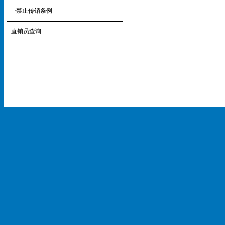
·
禁止传销条例
·
直销员查询